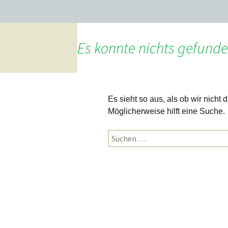
Es konnte nichts gefund
Es sieht so aus, als ob wir nicht
Möglicherweise hilft eine Suche.
Suchen
nach: