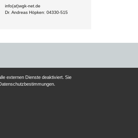
info(at)wgk-net.de
Dr. Andreas Höpken: 04330-515
e externen Dienste deaktiviert. Sie
re Datenschutzbestimmungen.