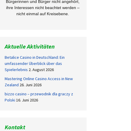
Bürgerinnen und Bürger nicht angehört,
ihre Interessen nicht beachtet werden –
nicht einmal auf Kreisebene.
Aktuelle Aktivitäten
Betalice Casino in Deutschland: Ein
umfassender Überblick über das
Spielerlebnis
2. August 2026
Mastering Online Casino Access in New
Zealand
26. Juni 2026
bizzo casino – przewodnik dla graczy z
Polski
16. Juni 2026
Kontakt